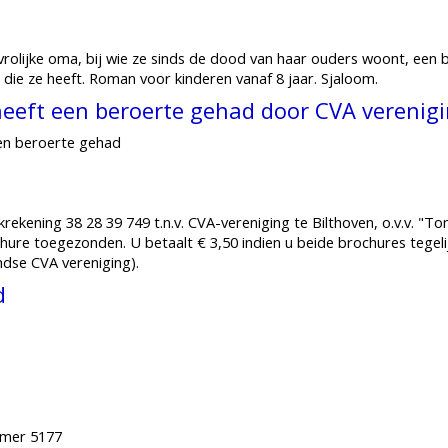
 vrolijke oma, bij wie ze sinds de dood van haar ouders woont, een
 die ze heeft. Roman voor kinderen vanaf 8 jaar. Sjaloom.
j heeft een beroerte gehad door CVA vereni
 een beroerte gehad
ekening 38 28 39 749 t.n.v. CVA-vereniging te Bilthoven, o.v.v. "To
re toegezonden. U betaalt € 3,50 indien u beide brochures tegelijk
ndse CVA vereniging).
d
mmer 5177