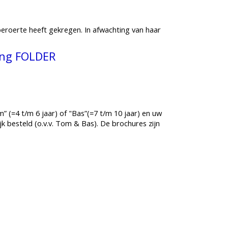
 beroerte heeft gekregen. In afwachting van haar
ging FOLDER
m” (=4 t/m 6 jaar) of "Bas”(=7 t/m 10 jaar) en uw
 besteld (o.v.v. Tom & Bas). De brochures zijn