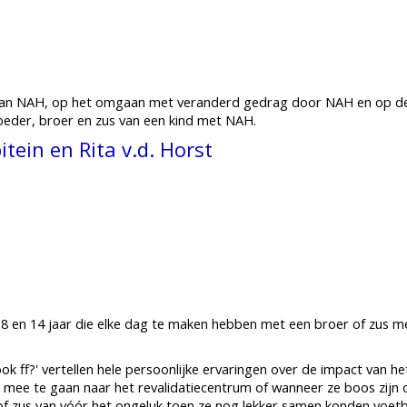
van NAH, op het omgaan met veranderd gedrag door NAH en op de g
oeder, broer en zus van een kind met NAH.
tein en Rita v.d. Horst
e 8 en 14 jaar die elke dag te maken hebben met een broer of zus m
k ff?' vertellen hele persoonlijke ervaringen over de impact van h
om mee te gaan naar het revalidatiecentrum of wanneer ze boos zij
 of zus van vóór het ongeluk toen ze nog lekker samen konden voetb