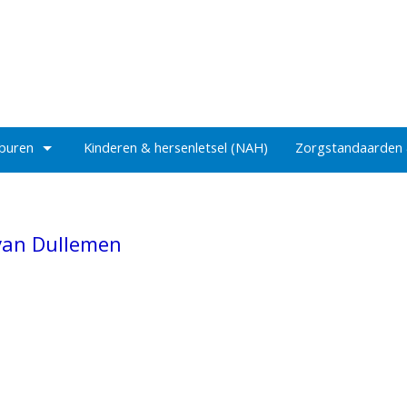
 buren
Kinderen & hersenletsel (NAH)
Zorgstandaarden
 van Dullemen