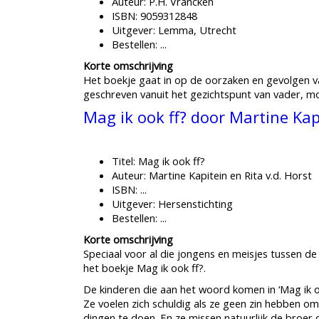
Auteur: P.H. Vrancken
ISBN: 9059312848
Uitgever: Lemma, Utrecht
Bestellen: ...
Korte omschrijving
Het boekje gaat in op de oorzaken en gevolgen 
geschreven vanuit het gezichtspunt van vader, m
Mag ik ook ff? door Martine Kapi
Titel: Mag ik ook ff?
Auteur: Martine Kapitein en Rita v.d. Horst
ISBN: ...
Uitgever: Hersenstichting
Bestellen: ...
Korte omschrijving
Speciaal voor al die jongens en meisjes tussen d
het boekje Mag ik ook ff?.
De kinderen die aan het woord komen in ‘Mag ik oo
Ze voelen zich schuldig als ze geen zin hebben 
dingen te doen. En ze missen natuurlijk de broer