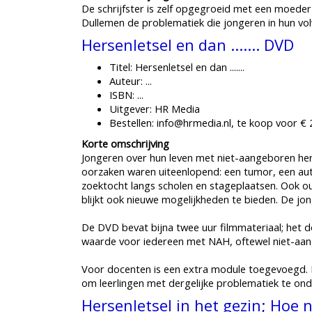
De schrijfster is zelf opgegroeid met een moede
Dullemen de problematiek die jongeren in hun vo
Hersenletsel en dan ....... DVD
Titel: Hersenletsel en dan .......
Auteur: ...
ISBN: ...
Uitgever: HR Media
Bestellen: info@hrmedia.nl, te koop voor € 
Korte omschrijving
Jongeren over hun leven met niet-aangeboren hers
oorzaken waren uiteenlopend: een tumor, een auto
zoektocht langs scholen en stageplaatsen. Ook o
blijkt ook nieuwe mogelijkheden te bieden. De j
De DVD bevat bijna twee uur filmmateriaal; het do
waarde voor iedereen met NAH, oftewel niet-aan
Voor docenten is een extra module toegevoegd. D
om leerlingen met dergelijke problematiek te ond
Hersenletsel in het gezin; Hoe