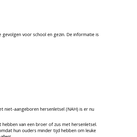
evolgen voor school en gezin. De informatie is
et niet-aangeboren hersenletsel (NAH) is er nu
et hebben van een broer of zus met hersenletsel.
n omdat hun ouders minder tijd hebben om leuke
allen!