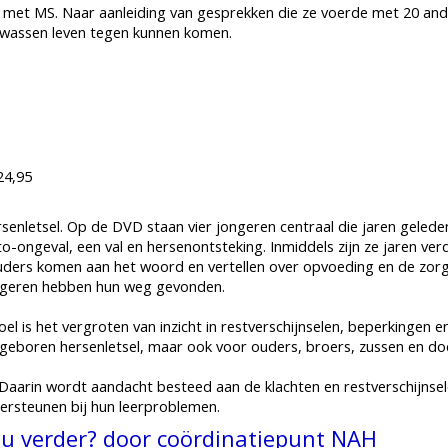
r met MS. Naar aanleiding van gesprekken die ze voerde met 20 and
lwassen leven tegen kunnen komen.
24,95
enletsel. Op de DVD staan vier jongeren centraal die jaren geleden
-ongeval, een val en hersenontsteking. Inmiddels zijn ze jaren ver
uders komen aan het woord en vertellen over opvoeding en de zor
ongeren hebben hun weg gevonden.
el is het vergroten van inzicht in restverschijnselen, beperkingen 
geboren hersenletsel, maar ook voor ouders, broers, zussen en do
aarin wordt aandacht besteed aan de klachten en restverschijnsel
ersteunen bij hun leerproblemen.
 nu verder? door coördinatiepunt NAH