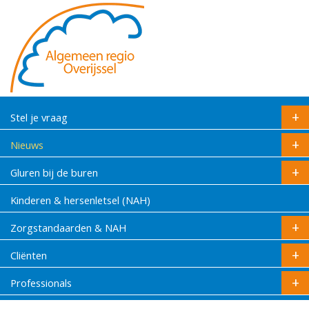
Stel je vraag
Nieuws
Gluren bij de buren
Kinderen & hersenletsel (NAH)
Zorgstandaarden & NAH
Cliënten
Professionals