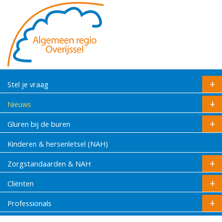
Stel je vraag
Nieuws
Gluren bij de buren
Kinderen & hersenletsel (NAH)
Zorgstandaarden & NAH
Cliënten
Professionals