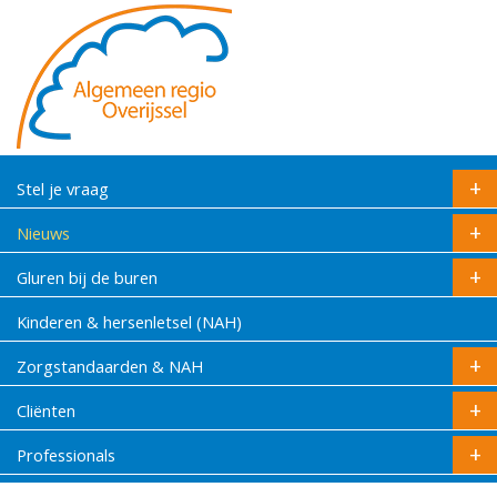
Stel je vraag
Nieuws
Gluren bij de buren
Kinderen & hersenletsel (NAH)
Zorgstandaarden & NAH
Cliënten
Professionals