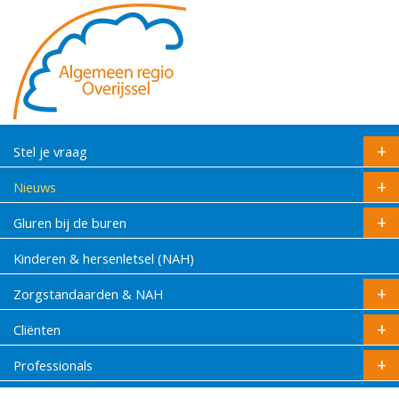
Stel je vraag
Nieuws
Gluren bij de buren
Kinderen & hersenletsel (NAH)
Zorgstandaarden & NAH
Cliënten
Professionals