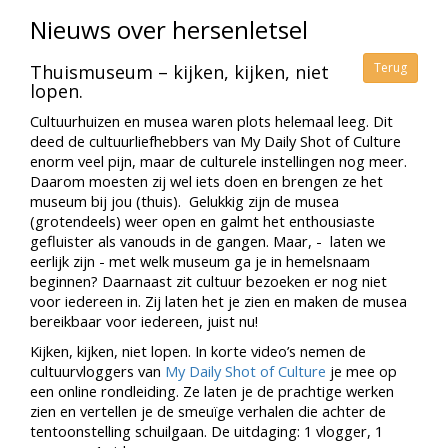
Nieuws over hersenletsel
Terug
Thuismuseum – kijken, kijken, niet
lopen.
Cultuurhuizen en musea waren plots helemaal leeg. Dit
deed de cultuurliefhebbers van My Daily Shot of Culture
enorm veel pijn, maar de culturele instellingen nog meer.
Daarom moesten zij wel iets doen en brengen ze het
museum bij jou (thuis). Gelukkig zijn de musea
(grotendeels) weer open en galmt het enthousiaste
gefluister als vanouds in de gangen. Maar, - laten we
eerlijk zijn - met welk museum ga je in hemelsnaam
beginnen? Daarnaast zit cultuur bezoeken er nog niet
voor iedereen in. Zij laten het je zien en maken de musea
bereikbaar voor iedereen, juist nu!
Kijken, kijken, niet lopen. In korte video’s nemen de
cultuurvloggers van
My Daily Shot of Culture
je mee op
een online rondleiding. Ze laten je de prachtige werken
zien en vertellen je de smeuïge verhalen die achter de
tentoonstelling schuilgaan. De uitdaging: 1 vlogger, 1