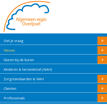
Stel je vraag
Nieuws
Gluren bij de buren
Kinderen & hersenletsel (NAH)
Zorgstandaarden & NAH
Cliënten
Professionals