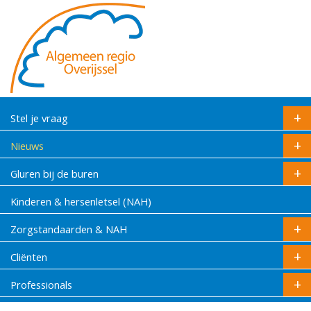
Stel je vraag
Nieuws
Gluren bij de buren
Kinderen & hersenletsel (NAH)
Zorgstandaarden & NAH
Cliënten
Professionals