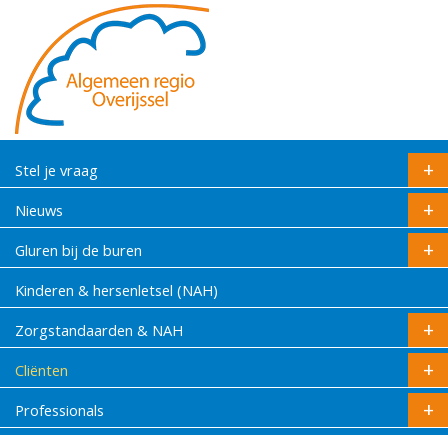
Stel je vraag
Nieuws
Gluren bij de buren
Kinderen & hersenletsel (NAH)
Zorgstandaarden & NAH
Cliënten
Professionals