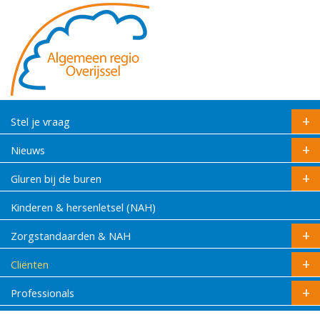
Stel je vraag
Nieuws
Gluren bij de buren
Kinderen & hersenletsel (NAH)
Zorgstandaarden & NAH
Cliënten
Professionals