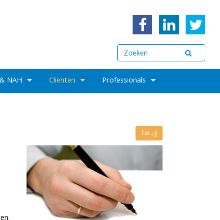
 & NAH
Cliënten
Professionals
Terug
en.