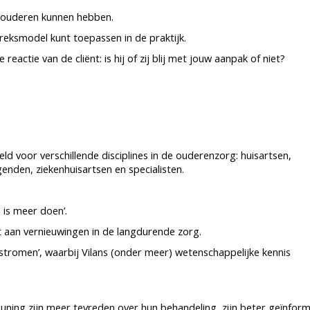
 ouderen kunnen hebben.
preksmodel kunt toepassen in de praktijk.
reactie van de cliënt: is hij of zij blij met jouw aanpak of niet?
d voor verschillende disciplines in de ouderenzorg: huisartsen,
enden, ziekenhuisartsen en specialisten.
 is meer doen’.
t aan vernieuwingen in de langdurende zorg.
n stromen’, waarbij Vilans (onder meer) wetenschappelijke kennis
uning zijn meer tevreden over hun behandeling, zijn beter geïnfor