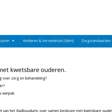
 buren
Kinderen & hersenletsel (NAH)
Zorgstandaarden
 met kwetsbare ouderen.
ng over zorg en behandeling?
er?
uw aanpak.
el van het Radboudumc over samen beslissen met kwetsbare ouder