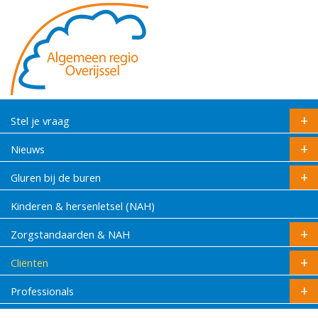
Stel je vraag
Nieuws
Gluren bij de buren
Kinderen & hersenletsel (NAH)
Zorgstandaarden & NAH
Cliënten
Professionals