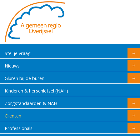
Stel je vraag
Nieuws
Gluren bij de buren
Kinderen & hersenletsel (NAH)
Zorgstandaarden & NAH
Cliënten
Professionals