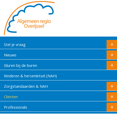
Stel je vraag
Nieuws
Gluren bij de buren
Kinderen & hersenletsel (NAH)
Zorgstandaarden & NAH
Cliënten
Professionals