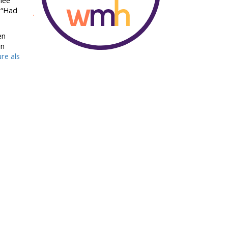
mee
: “Had
en
en
re als