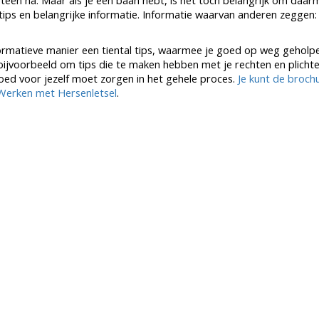
een na. Maar als je een baan hebt, is het tóch belangrijk om daar
 tips en belangrijke informatie. Informatie waarvan anderen zeggen
nformatieve manier een tiental tips, waarmee je goed op weg geholp
bijvoorbeeld om tips die te maken hebben met je rechten en plicht
oed voor jezelf moet zorgen in het gehele proces.
Je kunt de brochu
Werken met Hersenletsel
.