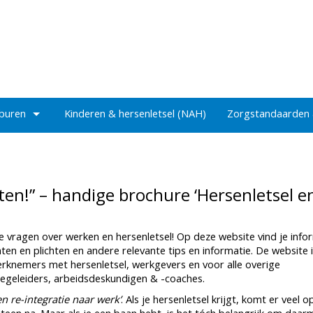
 buren
Kinderen & hersenletsel (NAH)
Zorgstandaarden
en!” – handige brochure ‘Hersenletsel en
 je vragen over werken en hersenletsel! Op deze website vind je info
hten en plichten en andere relevante tips en informatie. De website 
knemers met hersenletsel, werkgevers en voor alle overige
ebegeleiders, arbeidsdeskundigen & -coaches.
n re-integratie naar werk’
. Als je hersenletsel krijgt, komt er veel op