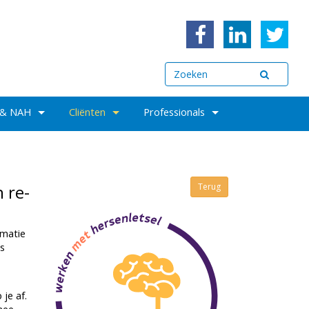
 & NAH
Cliënten
Professionals
 re-
Terug
rmatie
is
 je af.