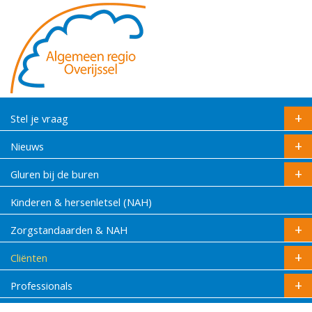
Stel je vraag
Nieuws
Gluren bij de buren
Kinderen & hersenletsel (NAH)
Zorgstandaarden & NAH
Cliënten
Professionals