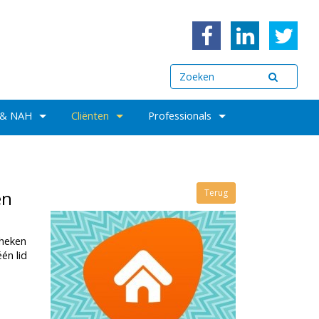
 & NAH
Cliënten
Professionals
en
Terug
theken
én lid