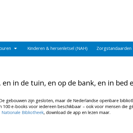
 buren
Kinderen & hersenletsel (NAH)
Zorgstandaarden
 en in de tuin, en op de bank, en in bed 
e gebouwen zijn gesloten, maar de Nederlandse openbare biblio
jn 100 e-books voor iedereen beschikbaar – ook voor mensen die gé
 Nationale Bibliotheek
, download de app en lezen maar.