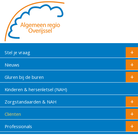
Stel je vraag
Nieuws
Gluren bij de buren
Kinderen & hersenletsel (NAH)
Zorgstandaarden & NAH
Cliënten
Professionals