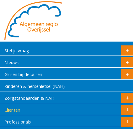
Stel je vraag
Nieuws
Gluren bij de buren
Kinderen & hersenletsel (NAH)
Zorgstandaarden & NAH
Cliënten
Professionals