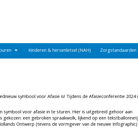
 buren
Kinderen & hersenletsel (NAH)
Zorgstandaarden
dnieuw symbool voor Afasie is! Tijdens de Afasieconferentie 2024 i
symbool voor afasie in te sturen. Hier is uitgebreid gehoor aan
as gekozen: een gebroken spraakwolk, lijkend op een tekstballonnetj
llands Ontwerp (tevens de vormgever van de nieuwe Infographic) i