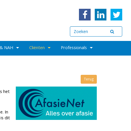
 & NAH
Cliënten
Professionals
Terug
s het
e. In
s dit