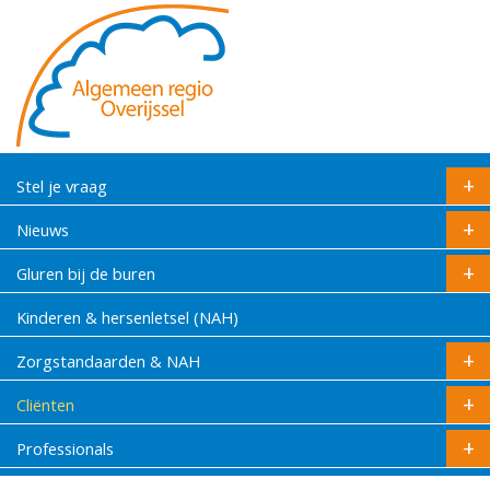
Stel je vraag
Nieuws
Gluren bij de buren
Kinderen & hersenletsel (NAH)
Zorgstandaarden & NAH
Cliënten
Professionals