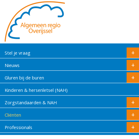
Stel je vraag
Nieuws
Gluren bij de buren
Kinderen & hersenletsel (NAH)
Zorgstandaarden & NAH
Cliënten
Professionals