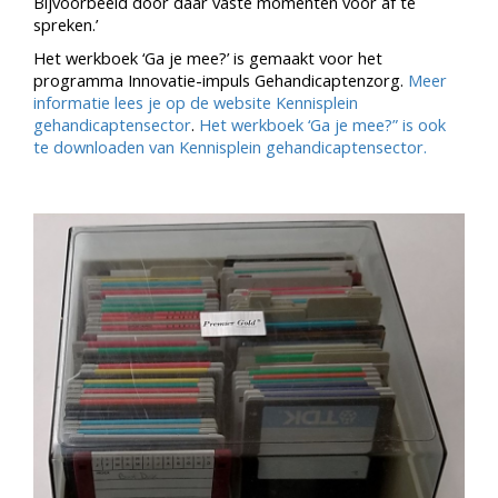
Bijvoorbeeld door daar vaste momenten voor af te
spreken.’
Het werkboek ‘Ga je mee?’ is gemaakt voor het
programma Innovatie-impuls Gehandicaptenzorg.
Meer
informatie lees je op de website Kennisplein
gehandicaptensector
.
Het werkboek ‘Ga je mee?” is ook
te downloaden van Kennisplein gehandicaptensector.