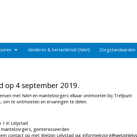
 buren
Kinderen & hersenletsel (NAH)
Zorgstandaarden
ad op 4 september 2019.
nsen met NAH en mantelzorgers elkaar ontmoeten bij Trefpunt
ie, om te ontmoeten en ervaringen te delen.
 in Lelystad
enletsel, mantelzorgers, geïnteresseerden
 contact op met Welzijn Lelystad via: informelezorg@welzijnlelys