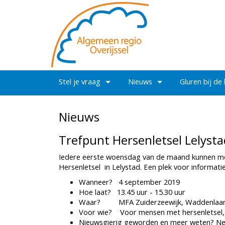
Stel je vraag
Nieuws
Gluren bij de
Nieuws
Trefpunt Hersenletsel Lelyst
Iedere eerste woensdag van de maand kunnen me
Hersenletsel in Lelystad. Een plek voor informat
Wanneer? 4 september 2019
Hoe laat? 13.45 uur - 15.30 uur
Waar? MFA Zuiderzeewijk, Waddenlaan 1
Voor wie? Voor mensen met hers
Nieuwsgierig geworden en meer weten? Neem