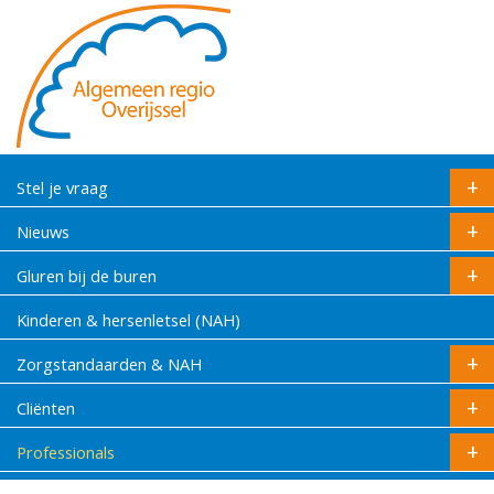
Stel je vraag
Nieuws
Gluren bij de buren
Kinderen & hersenletsel (NAH)
Zorgstandaarden & NAH
Cliënten
Professionals