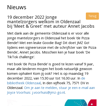
Nieuws
Terug
19 december 2022 Jonge
mantelzorgers welkom in Oldenzaal
bij ‘Meet & Greet’ met auteur Annet Jacobs
Met dank aan de gemeente Oldenzaal is er voor alle
jonge mantelzorgers in Oldenzaal het boek ‘de Pizza
Bende’! Met een leuke Goodie Bag! Dit doet JMZ Go!
tijdens een signeersessie met de schrijfster van ‘de Pizza
Bende’, Annet Jacobs. Misschien ken je haar boek 'De
TikTok challenge'.
Het boek ‘de Pizza Bende’ is goed te lezen vanaf 9 jaar,
maar alle kinderen mogen het boek natuurlijk gewoon
komen ophalen! Kom jij ook? Het is op maandag 19
december 2022, van 15.30 uur tot 16.30 uur. In
de
bibliotheek Oldenzaal
, In den vijfhoek 75, 7571 DV in
Oldenzaal.
Om je aan te melden, stuur je een e-mail aan
Joyce Voorhuis: j.voorhuis@jmz-go.nl
.