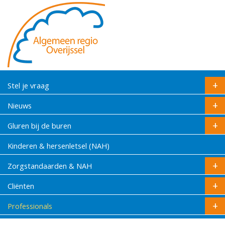
Stel je vraag
Nieuws
Gluren bij de buren
Kinderen & hersenletsel (NAH)
Zorgstandaarden & NAH
Cliënten
Professionals