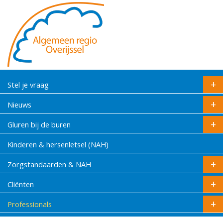
Stel je vraag
Nieuws
Gluren bij de buren
Kinderen & hersenletsel (NAH)
Zorgstandaarden & NAH
Cliënten
Professionals