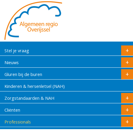
Stel je vraag
Nieuws
Gluren bij de buren
Kinderen & hersenletsel (NAH)
Zorgstandaarden & NAH
Cliënten
Professionals