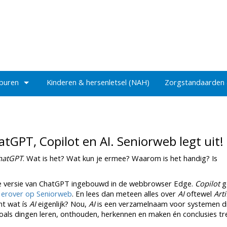
 buren
Kinderen & hersenletsel (NAH)
Zorgstandaarden
atGPT, Copilot en AI. Seniorweb legt uit!
hatGPT
. Wat is het? Wat kun je ermee? Waarom is het handig? Is
e versie van ChatGPT ingebouwd in de webbrowser Edge.
Copilot
g
 erover op Seniorweb
. En lees dan meteen alles over
AI
oftewel
Arti
nt wat ís
AI
eigenlijk? Nou,
AI
is een verzamelnaam voor systemen d
ls dingen leren, onthouden, herkennen en maken én conclusies tr