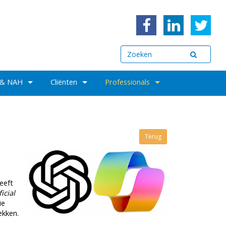
 & NAH
Cliënten
Professionals
Terug
eeft
ficial
ie
ekken.