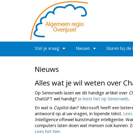
Stel je vraag
Nieuws
Gluren bij de
Nieuws
Alles wat je wil weten over Ch
Op Seniorweb lazen we dit handige artikel over
C
ChatGPT wel handig?
Je leest het op Seniorweb
.
En wat is
Copilot
dan? Microsoft heeft een beter
antwoord op al uw vragen, in lopende tekst.
Lees
Intelligence
oftewel kunstmatige intelligentie. Wa
computers laten doen wat mensen ook kunnen. Zoa
Lees het hier
.