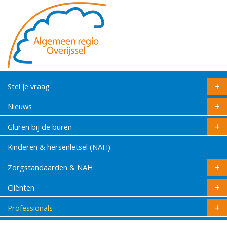
Stel je vraag
Nieuws
Gluren bij de buren
Kinderen & hersenletsel (NAH)
Zorgstandaarden & NAH
Cliënten
Professionals