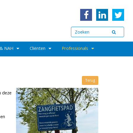
 & NAH
Cliënten
Professionals
Terug
n deze
een