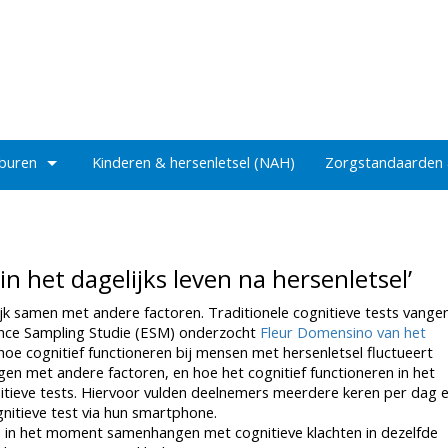
 buren
Kinderen & hersenletsel (NAH)
Zorgstandaarden
 in het dagelijks leven na hersenletsel’
lijk samen met andere factoren. Traditionele cognitieve tests vange
rience Sampling Studie (ESM) onderzocht
Fleur Domensino van het
e cognitief functioneren bij mensen met hersenletsel fluctueert
en met andere factoren, en hoe het cognitief functioneren in het
nitieve tests. Hiervoor vulden deelnemers meerdere keren per dag 
gnitieve test via hun smartphone.
ies in het moment samenhangen met cognitieve klachten in dezelfde