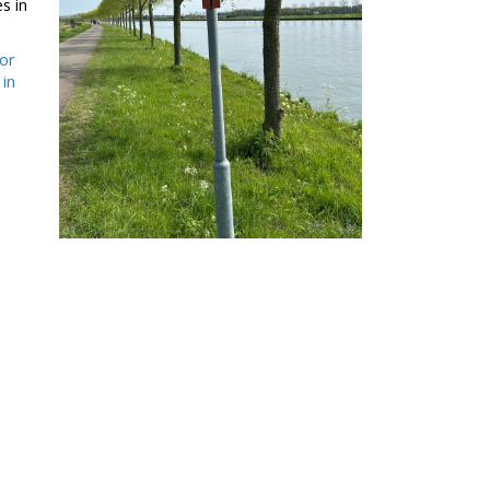
s in
or
 in