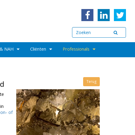
 & NAH
Cliënten
Professionals
nd
Terug
te
in
son- of