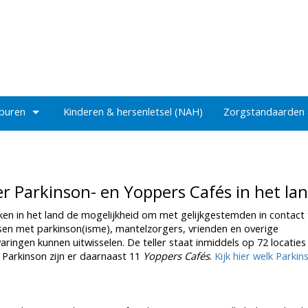
 buren
Kinderen & hersenletsel (NAH)
Zorgstandaarden
er Parkinson- en Yoppers Cafés in het la
ken in het land de mogelijkheid om met gelijkgestemden in contact 
en met parkinson(isme), mantelzorgers, vrienden en overige
ingen kunnen uitwisselen. De teller staat inmiddels op 72 locaties 
Parkinson zijn er daarnaast 11
Yoppers Cafés
.
Kijk hier welk Parkin