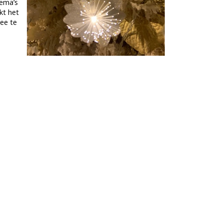
hema’s
kt het
e te