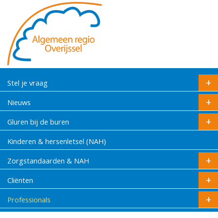
Stel je vraag
Nieuws
Gluren bij de buren
Kinderen & hersenletsel (NAH)
Zorgstandaarden & NAH
Cliënten
Professionals