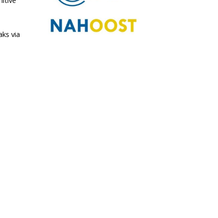
itive
aks via