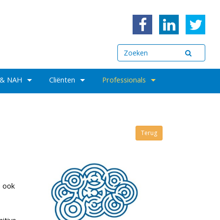
 & NAH
Cliënten
Professionals
Terug
u ook