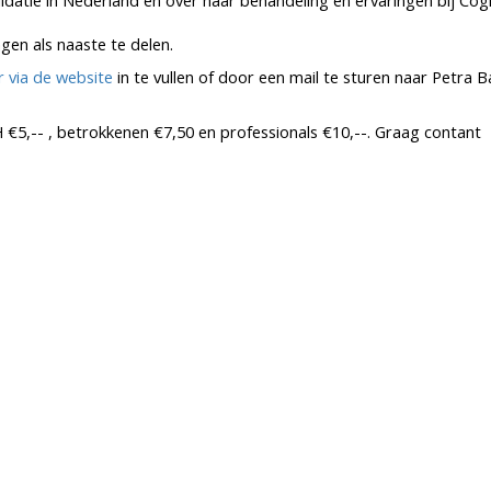
idatie in Nederland en over haar behandeling en ervaringen bij Cogn
gen als naaste te delen.
 via de website
in te vullen of door een mail te sturen naar Petra B
5,-- , betrokkenen €7,50 en professionals €10,--. Graag contant