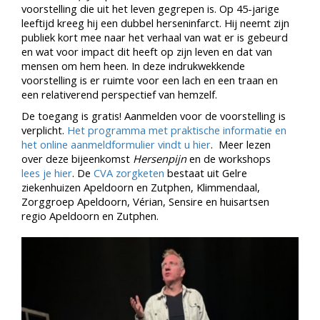
voorstelling die uit het leven gegrepen is. Op 45-jarige
leeftijd kreeg hij een dubbel herseninfarct. Hij neemt zijn
publiek kort mee naar het verhaal van wat er is gebeurd
en wat voor impact dit heeft op zijn leven en dat van
mensen om hem heen. In deze indrukwekkende
voorstelling is er ruimte voor een lach en een traan en
een relativerend perspectief van hemzelf.
De toegang is gratis! Aanmelden voor de voorstelling is
verplicht.
Het programma met praktische informatie en
het online aanmeldformulier vindt u hier
. Meer lezen
over deze bijeenkomst
Hersenpijn
en de workshops
lees je hier
. De
CVA zorgketen
bestaat uit Gelre
ziekenhuizen Apeldoorn en Zutphen, Klimmendaal,
Zorggroep Apeldoorn, Vérian, Sensire en huisartsen
regio Apeldoorn en Zutphen.