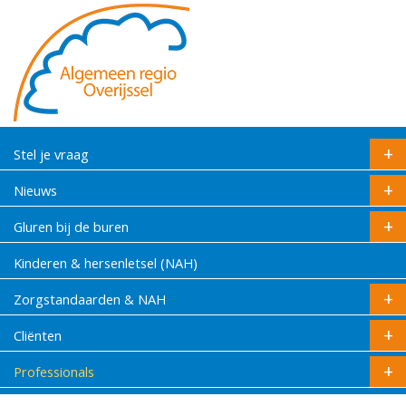
Stel je vraag
Nieuws
Gluren bij de buren
Kinderen & hersenletsel (NAH)
Zorgstandaarden & NAH
Cliënten
Professionals