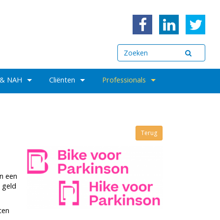
 & NAH
Cliënten
Professionals
Terug
n een
 geld
ten