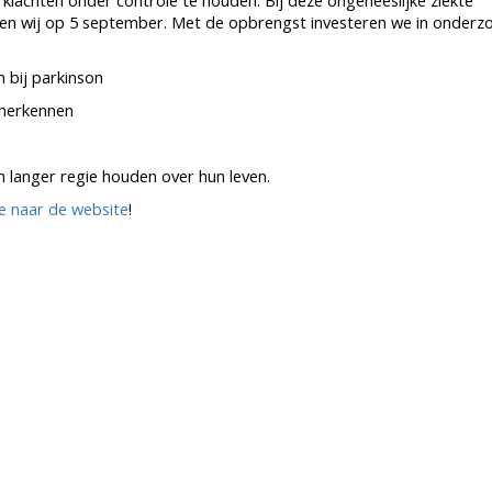
lachten onder controle te houden. Bij deze ongeneeslijke ziekte
en wij op 5 september. Met de opbrengst investeren we in onderz
 bij parkinson
 herkennen
langer regie houden over hun leven.
je naar de website
!