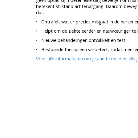
geen optie. Zij móeten elke dag bewegen om hun k
betekent stilstand achteruitgang. Daarom beweg
dat:
• Ontrafelt wat er precies misgaat in de hersenen
• Helpt om de ziekte eerder en nauwkeuriger te
• Nieuwe behandelingen ontwikkelt en test
• Bestaande therapieën verbetert, zodat mensen 
Voor alle informatie en om je aan te melden, klik 