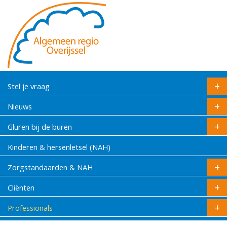
Stel je vraag
Nieuws
Gluren bij de buren
Kinderen & hersenletsel (NAH)
Zorgstandaarden & NAH
Cliënten
Professionals