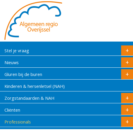
Stel je vraag
Nieuws
Gluren bij de buren
Kinderen & hersenletsel (NAH)
Zorgstandaarden & NAH
Cliënten
Professionals