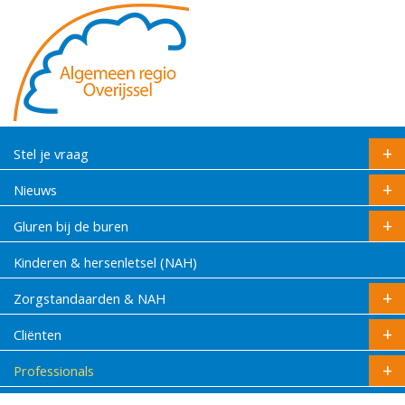
Stel je vraag
Nieuws
Gluren bij de buren
Kinderen & hersenletsel (NAH)
Zorgstandaarden & NAH
Cliënten
Professionals