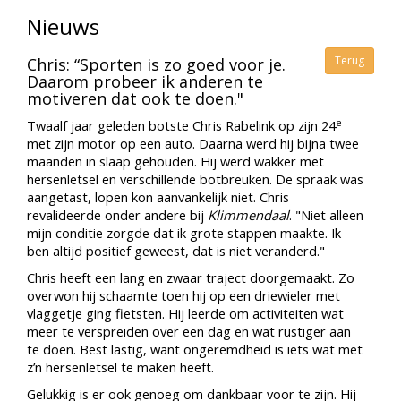
Nieuws
Terug
Chris: “Sporten is zo goed voor je.
Daarom probeer ik anderen te
motiveren dat ook te doen."
e
Twaalf jaar geleden botste Chris Rabelink op zijn 24
met zijn motor op een auto. Daarna werd hij bijna twee
maanden in slaap gehouden. Hij werd wakker met
hersenletsel en verschillende botbreuken. De spraak was
aangetast, lopen kon aanvankelijk niet. Chris
revalideerde onder andere bij
Klimmendaal
. "Niet alleen
mijn conditie zorgde dat ik grote stappen maakte. Ik
ben altijd positief geweest, dat is niet veranderd."
Chris heeft een lang en zwaar traject doorgemaakt. Zo
overwon hij schaamte toen hij op een driewieler met
vlaggetje ging fietsten. Hij leerde om activiteiten wat
meer te verspreiden over een dag en wat rustiger aan
te doen. Best lastig, want ongeremdheid is iets wat met
z’n hersenletsel te maken heeft.
Gelukkig is er ook genoeg om dankbaar voor te zijn. Hij