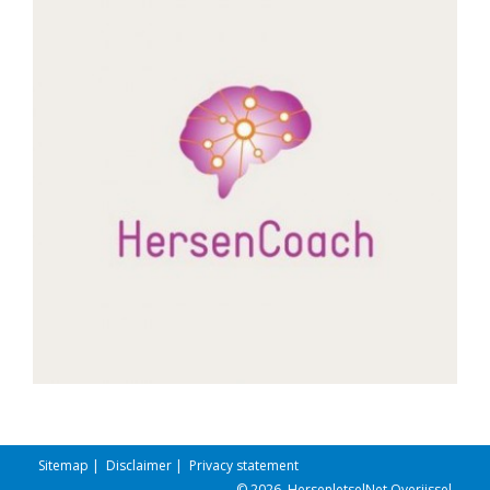
Sitemap
|
Disclaimer
|
Privacy statement
© 2026
HersenletselNet Overijssel