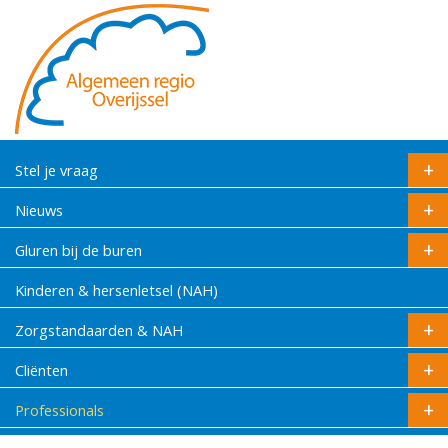
Stel je vraag
Nieuws
Gluren bij de buren
Kinderen & hersenletsel (NAH)
Zorgstandaarden & NAH
Cliënten
Professionals