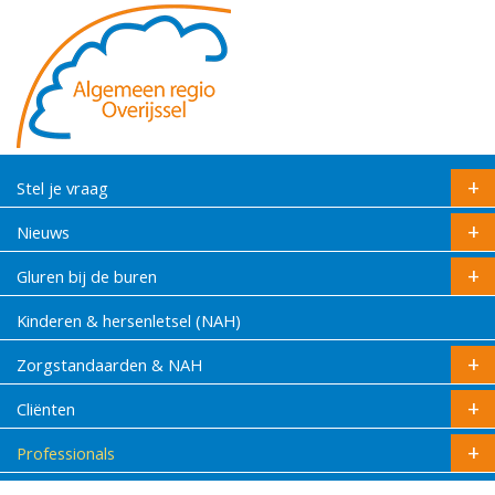
Stel je vraag
Nieuws
Gluren bij de buren
Kinderen & hersenletsel (NAH)
Zorgstandaarden & NAH
Cliënten
Professionals