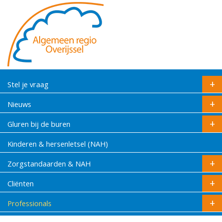
Stel je vraag
Nieuws
Gluren bij de buren
Kinderen & hersenletsel (NAH)
Zorgstandaarden & NAH
Cliënten
Professionals