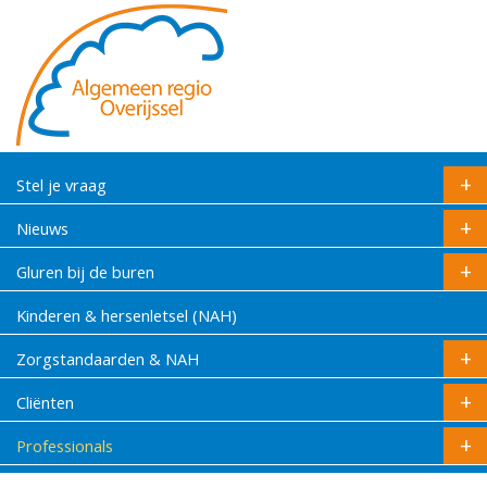
Stel je vraag
Nieuws
Gluren bij de buren
Kinderen & hersenletsel (NAH)
Zorgstandaarden & NAH
Cliënten
Professionals