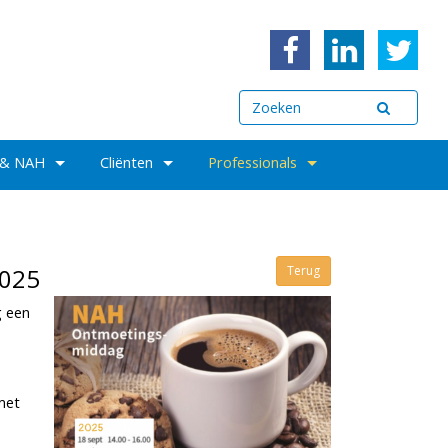
 & NAH
Cliënten
Professionals
2025
Terug
g een
 met