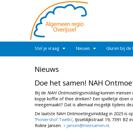
Stel je vraag
Nieuws
Gluren bij de
Nieuws
Doe het samen! NAH Ontmoet
Bij de
NAH Ontmoetingsmiddag
kunnen mensen me
kopje koffie of thee drinken? Een spelletje doen
meegemaakt? Dat is allemaal mogelijk tijdens de
De laatste NAH Ontmoetingsmiddag in 2025 is o
‘
Pioniershof Twello’
, IJsseldijkstraat 19, 7391 BZ
Roline Jansen:
r.jansen@meesamen.nl
.