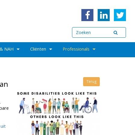
 & NAH
Cliënten
Professionals
van
Terug
.
tbare
uit