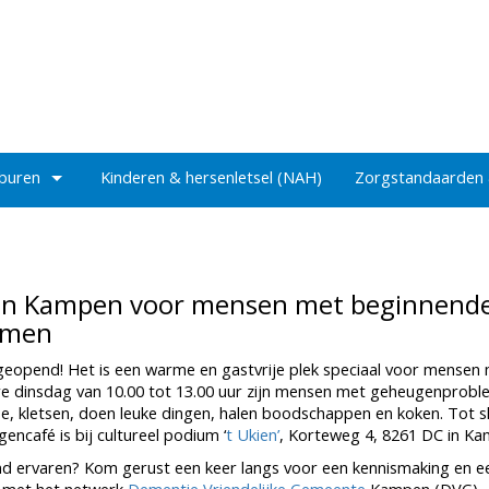
 buren
Kinderen & hersenletsel (NAH)
Zorgstandaarden
in Kampen voor mensen met beginnend
emen
eopend! Het is een warme en gastvrije plek speciaal voor mensen
re dinsdag van 10.00 tot 13.00 uur zijn mensen met geheugenprob
e, kletsen, doen leuke dingen, halen boodschappen en koken. Tot s
ncafé is bij cultureel podium ‘
t Ukien’
, Korteweg 4, 8261 DC in Ka
tend ervaren? Kom gerust een keer langs voor een kennismaking en e