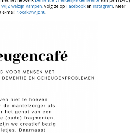
g met het netwerk
Dementie Vriendelijke Gemeente
Kampen (DVG)
r
WijZ welzijn Kampen.
Volg ze op
Facebook
en
Instagram
.
Meer
 e-mail:
r.ocak@wijz.nu
.