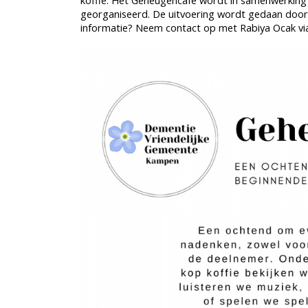
koffie. Het Geheugencafé wordt in samenwerkin
georganiseerd. De uitvoering wordt gedaan doo
informatie? Neem contact op met Rabiya Ocak via