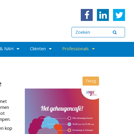
 & NAH
Cliënten
Professionals
e
Terug
 met
lemen
lot
mpen.
en kop