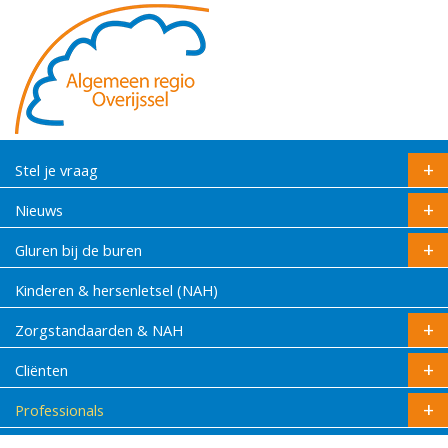
Stel je vraag
Nieuws
Gluren bij de buren
Kinderen & hersenletsel (NAH)
Zorgstandaarden & NAH
Cliënten
Professionals