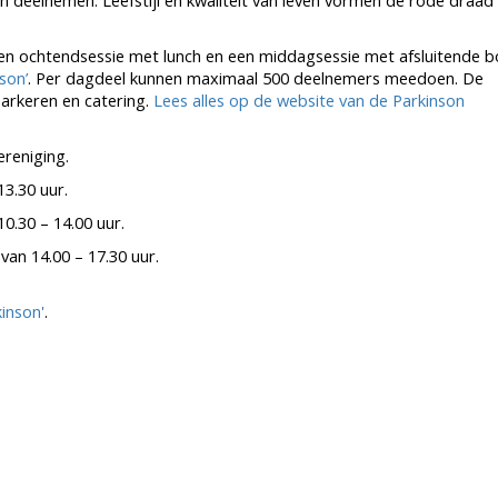
n deelnemen. Leefstijl en kwaliteit van leven vormen de rode draad
ochtendsessie met lunch en een middagsessie met afsluitende bo
son’
. Per dagdeel kunnen maximaal 500 deelnemers meedoen. De
parkeren en catering.
Lees alles op de website van de Parkinson
reniging.
3.30 uur.
0.30 – 14.00 uur.
an 14.00 – 17.30 uur.
inson'
.