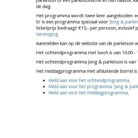
parkinson of een parkinsonisme en hun naaste, ka
de dag.
Het programma wordt twee keer aangeboden: een 
Er is een programma speciaal voor ‘
Jong & parkin
ticketprijs bedraagt €15,- per persoon, inclusief 
Vereniging
.
Aanmelden kan op de website van de parkinson ve
Het ochtendprogramma met lunch is van 10.00 - 1
Het ochtendprogramma Jong & parkinson is van 1
Het middagprogramma met afsluitende borrel is v
Meld aan voor het ochtendprogramma
.
Meld aan voor het programma 'Jong & park
Meld aan voor het middagprogramma
.