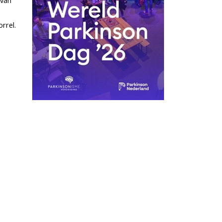
 van
rrel.