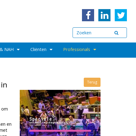
 & NAH
Cliënten
Professionals
 in
Terug
g om
sen en
 met