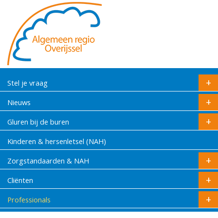
Stel je vraag
Nieuws
Gluren bij de buren
Kinderen & hersenletsel (NAH)
Zorgstandaarden & NAH
Cliënten
Professionals