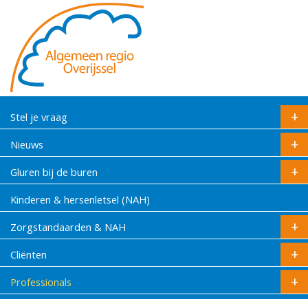
Stel je vraag
Nieuws
Gluren bij de buren
Kinderen & hersenletsel (NAH)
Zorgstandaarden & NAH
Cliënten
Professionals