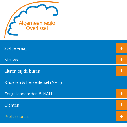
Stel je vraag
Nieuws
Gluren bij de buren
Kinderen & hersenletsel (NAH)
Zorgstandaarden & NAH
Cliënten
Professionals