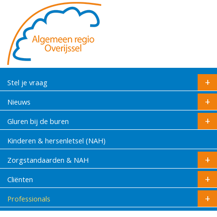
Stel je vraag
Nieuws
Gluren bij de buren
Kinderen & hersenletsel (NAH)
Zorgstandaarden & NAH
Cliënten
Professionals